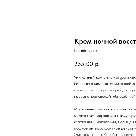
Крем ночной восс
Botanic Care
235,00
р.
Уникальный комплекс натуральных
биологическими ритмами вашей ко
крем — это не просто уход, это р
просыпаться свежей, обновлённой 
Масла виноградных косточек и гре
мимические морщины и стимулируя
Масла ши и макадамии, насыщенн
мощное антиоксидантное действие
Экстракт гинкго билоба - заряжае