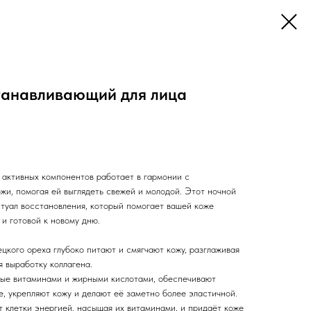
танавливающий для лица
 активных компонентов работает в гармонии с
жи, помогая ей выглядеть свежей и молодой. Этот ночной
итуал восстановления, который помогает вашей коже
и готовой к новому дню.
цкого ореха глубоко питают и смягчают кожу, разглаживая
 выработку коллагена.
ые витаминами и жирными кислотами, обеспечивают
, укрепляют кожу и делают её заметно более эластичной.
т клетки энергией, насыщая их витаминами, и придаёт коже