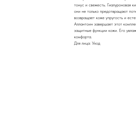
тонус и свежесть. Гиалуроновая к
они не только предотвращают поте
возвращает коже упругость и есте
Аллантоин завершает этот компле
защитные функции кожи. Его увла
комфорта.
Для лица: Уход