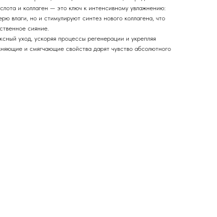
ислота и коллаген — это ключ к интенсивному увлажнению:
рю влаги, но и стимулируют синтез нового коллагена, что
ственное сияние.
ксный уход, ускоряя процессы регенерации и укрепляя
жняющие и смягчающие свойства дарят чувство абсолютного