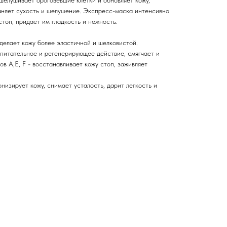
елушивает ороговевшие клетки и обновляет кожу,
аняет сухость и шелушение. Экспресс-маска интенсивно
стоп, придает им гладкость и нежность.
 делает кожу более эластичной и шелковистой.
итательное и регенерирующее действие, смягчает и
ов А,Е, F - восстанавливает кожу стоп, заживляет
низирует кожу, снимает усталость, дарит легкость и