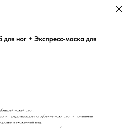
 для ног + Экспресс-маска для
убевшей кожей стоп.
золи, предотвращает огрубение кожи стоп и появление
оровье и ухоженный вид.