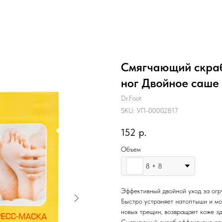
Смягчающий скраб
ног Двойное саше
Dr.Foot
SKU:
УП-00002817
152
р.
Объем
8 + 8
Эффективный двойной уход за огр
Быстро устраняет натоптыши и мо
новых трещин, возвращает коже зд