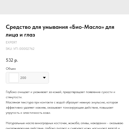
Средство для умывания «Био-Масло» для
лица и глаз
EXPERT
SKU:
УП-00002762
532
р.
Объем
200
Глубоко очищает и ухаживает за кожей, предотвращает появление сухости и
стянутости.
Масляная текстура при контакте с водой образует нежную эмульсию, которая
эффективно удаляет макияж, оказывает тонизирующее действие, повышает
упругость и эластичность кожи.
Натуральные масла виноградных косточек, жожоба, оливы, макадамии - оказываю
омолаживающее действие, глубоко питают и смягчают кожу, насыщают влагой и