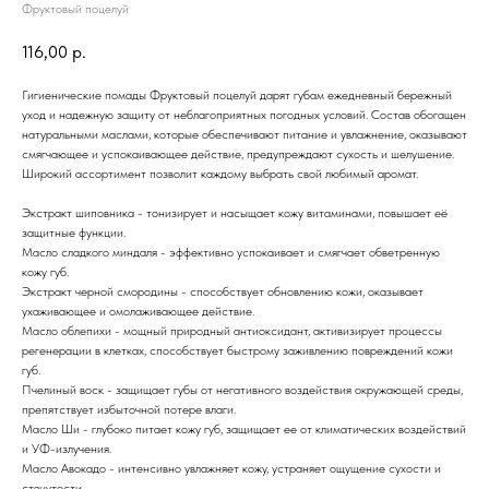
Фруктовый поцелуй
116,00
р.
Гигиенические помады Фруктовый поцелуй дарят губам ежедневный бережный
уход и надежную защиту от неблагоприятных погодных условий. Состав обогащен
натуральными маслами, которые обеспечивают питание и увлажнение, оказывают
смягчающее и успокаивающее действие, предупреждают сухость и шелушение.
Широкий ассортимент позволит каждому выбрать свой любимый аромат.
Экстракт шиповника - тонизирует и насыщает кожу витаминами, повышает её
защитные функции.
Масло сладкого миндаля - эффективно успокаивает и смягчает обветренную
кожу губ.
Экстракт черной смородины - способствует обновлению кожи, оказывает
ухаживающее и омолаживающее действие.
Масло облепихи - мощный природный антиоксидант, активизирует процессы
регенерации в клетках, способствует быстрому заживлению повреждений кожи
губ.
Пчелиный воск - защищает губы от негативного воздействия окружающей среды,
препятствует избыточной потере влаги.
Масло Ши - глубоко питает кожу губ, защищает ее от климатических воздействий
и УФ-излучения.
Масло Авокадо - интенсивно увлажняет кожу, устраняет ощущение сухости и
стянутости.