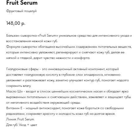
Fruit Serum
Фруктовый поцелуй
148,00
р.
Бальзам-сыворотка «Fruit Serum» уникальное средство для интенсивного ухода и
восстановления нежной кожи губ.
Формула сыворотки обогащена высочайшим содержанием питательных веществ,
которые интенсивно увлажняют, регенерируют и смягчают кожу губ, делая ее
мягкой и гладкой, дарит чувство нежности и комфорта.
Гиалуроновые сферы - это инновационный активный компонент, который
доставляет гиалуроновую кислоту в глубокие слои эпидермиса, мгновенно
увлажняет и разглаживает кожу, заметно улучшает контур губ, помогает надолго
сохранить влагу.
Масло Ши - входит в список ценнейших косметических масел и обладает ярко
выраженным питательным и смягчающим действием, заживляет и защищает губы
от негативного воздействия окружающей среды.
Витамин Е - мощный антиоксидант, помогает коже бороться со свободными
радикалами, сохраняет красоту и молодость кожи губ на долгое время.
Линия: Fruit Serum
Для губ: Уход + цвет