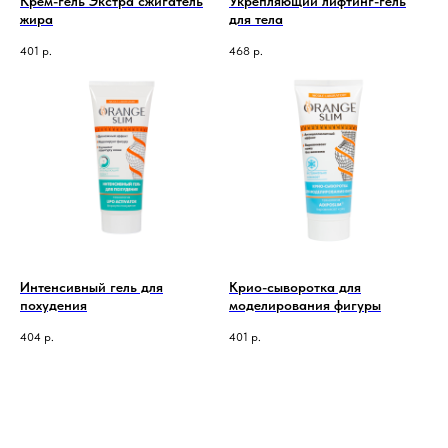
Крем-гель Экстра сжигатель
Укрепляющий лифтинг-гель
жира
для тела
401
р.
468
р.
Интенсивный гель для
Крио-сыворотка для
похудения
моделирования фигуры
404
р.
401
р.