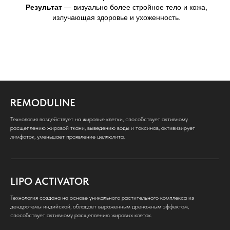
Результат
— визуально более стройное тело и кожа,
излучающая здоровье и ухоженность.
REMODULINE
Технология воздействует на жировые клетки, способствует активному
расщеплению жировой ткани, выведению воды и токсинов, активизирует
лимфоток, уменьшает проявление целлюлита.
LIPO ACTIVATOR
Технология создана на основе уникального растительного комплекса из
дендротемы индийской, обладает выраженным дренажным эффектом,
способствует активному расщеплению жировых клеток.