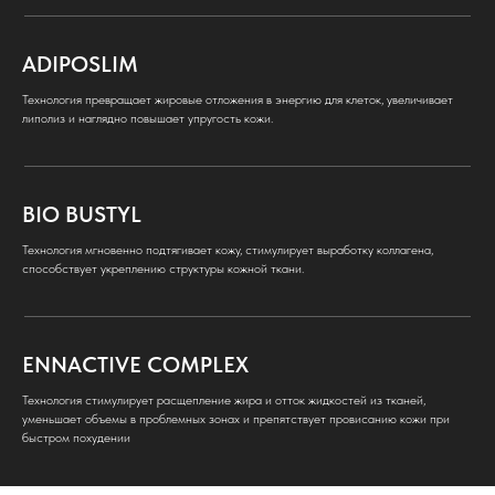
ADIPOSLIM
Технология превращает жировые отложения в энергию для клеток, увеличивает
липолиз и наглядно повышает упругость кожи.
BIO BUSTYL
Технология мгновенно подтягивает кожу, стимулирует выработку коллагена,
способствует укреплению структуры кожной ткани.
ENNACTIVE COMPLEX
Технология стимулирует расщепление жира и отток жидкостей из тканей,
уменьшает объемы в проблемных зонах и препятствует провисанию кожи при
быстром похудении