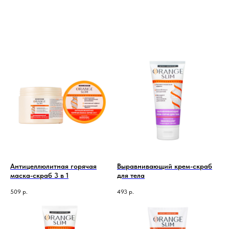
Антицеллюлитная горячая
Выравнивающий крем-скраб
маска-скраб 3 в 1
для тела
509
р.
493
р.