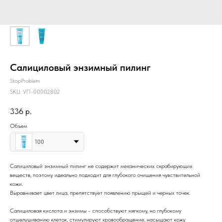
Салициловый энзимный пилинг
StopProblem
SKU:
УП-00002802
336
р.
Объем
100
Салициловый энзимный пилинг не содержит механических скрабирующих
веществ, поэтому идеально подходит для глубокого очищения чувствительной
кожи.
Выравнивает цвет лица, препятствует появлению прыщей и черных точек.
Салициловая кислота и энзимы - способствуют мягкому, но глубокому
отшелушиванию клеток, стимулируют кровообращение, насыщают кожу