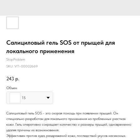
Салициловый гель SOS от прыщей для
локального применения
StopProblem
SKU:
УП-00002669
243
р.
Объем
15
Салициловый гель SOS - это скорая помощь при появлении прыщей. Он
специально разработан для локального применения на проблемных участках
кожи. Гель оперативно сокращает количество и размеры прыщей, одновременно
удаляя причины их возникновения.
Эффективен против зуда, раздражений кожи, последствий укусов насекомых.